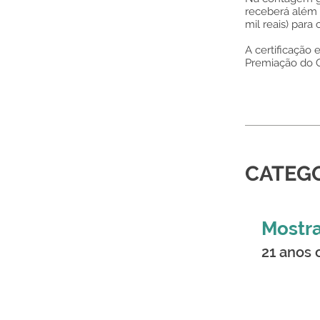
receberá além 
mil reais) para 
A certificação
Premiação do G
CATEG
Mostra
21 anos 