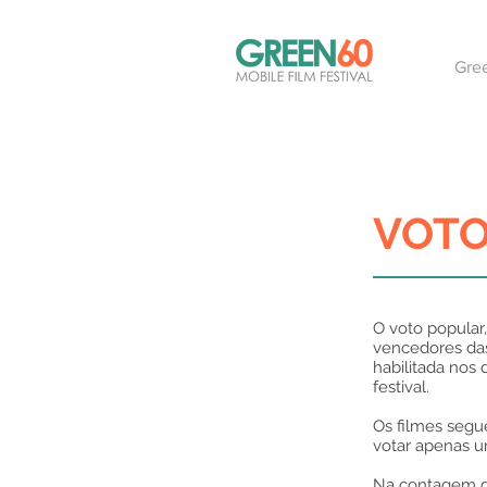
Gre
VOTO
O voto popular,
vencedores das
habilitada nos 
festival.
Os filmes seg
votar apenas u
Na contagem g