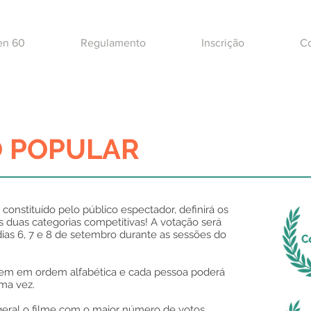
en 60
Regulamento
Inscrição
Co
 POPULAR
 constituído pelo público espectador, definirá os
 duas categorias competitivas! A votação será
dias 6, 7 e 8 de setembro durante as sessões do
uem em ordem alfabética e cada pessoa poderá
ma vez.
eral o filme com o maior número de votos