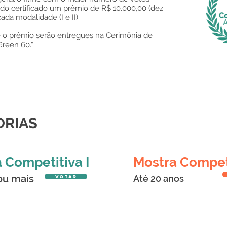
do certificado um prêmio de R$ 10.000,00 (dez
cada modalidade (I e II).
 e o prêmio serão entregues na Cerimônia de
reen 60.”
ORIAS
 Competitiva I
Mostra Competi
ou mais
Até 20 anos
votar